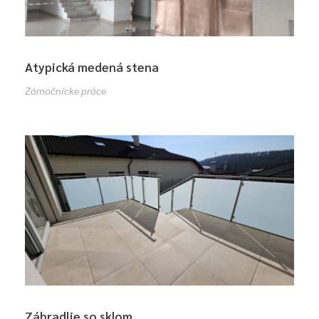
Atypická medená stena
Zámočnícke práce
Zábradlie so sklom