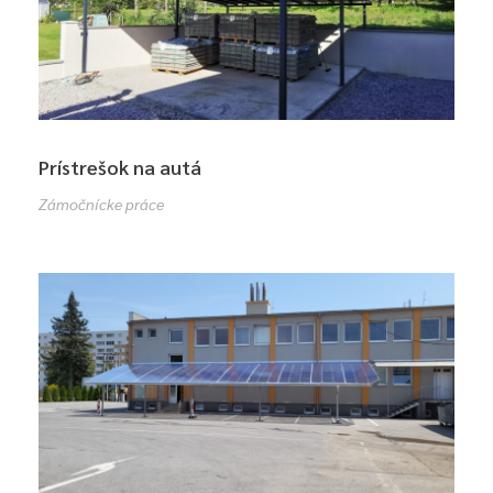
Prístrešok na autá
Zámočnícke práce