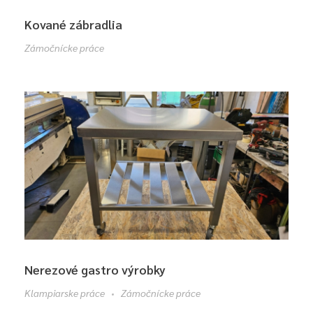
Kované zábradlia
Zámočnícke práce
Nerezové gastro výrobky
Klampiarske práce
Zámočnícke práce