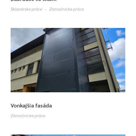
Sklenárske práce
Zámočnícke práce
Vonkajšia fasáda
Zámočnícke práce