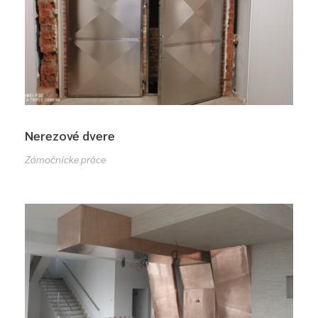
Nerezové dvere
Zámočnícke práce