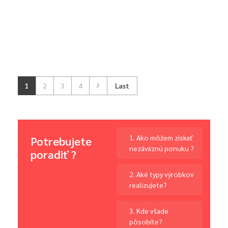
1
2
3
4
Last
1. Ako môžem získať
Potrebujete
nezáväznú ponuku ?
poradiť ?
2. Aké typy výrobkov
realizujete?
3. Kde všade
pôsobíte?