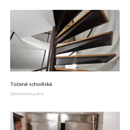
Točené schodiská
Zámočnícke práce