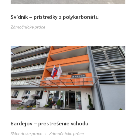
Svidník – prístrešky z polykarbonátu
Zámočnícke práce
Bardejov – prestrešenie vchodu
Sklenárske práce
Zámočnícke práce