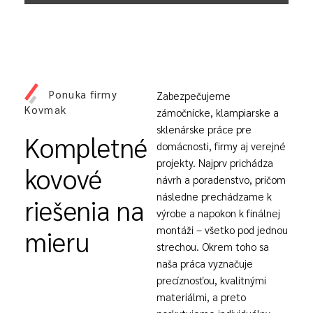
Ponuka firmy
Zabezpečujeme
Kovmak
zámočnícke, klampiarske a
sklenárske práce pre
Kompletné
domácnosti, firmy aj verejné
projekty. Najprv prichádza
kovové
návrh a poradenstvo, pričom
následne prechádzame k
riešenia na
výrobe a napokon k finálnej
montáži – všetko pod jednou
mieru
strechou. Okrem toho sa
naša práca vyznačuje
precíznosťou, kvalitnými
materiálmi, a preto