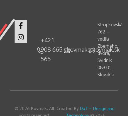
Stropkovská
762 -
vedľa
+421
Zberného
908 665
kovmak@kovmak.sk
dvora,
565
Svidník
089 01,
Slovakia
© 2026 Kovmak. All
Created By
DaT – Design and
rights reserved.
Technology
© 2026