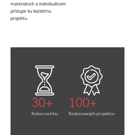
materiáloch a individuálnom
prístupe ku každému
projektu.
30
+
100
+
Rokov na trhu
Realizovaných projektov