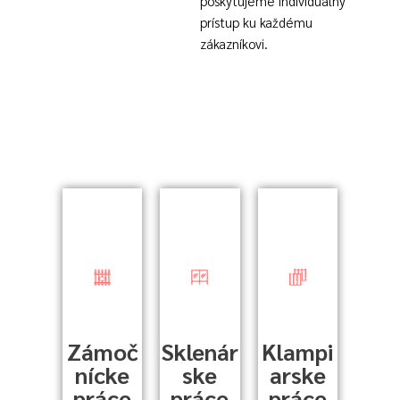
poskytujeme individuálny
prístup ku každému
zákazníkovi.
Zámoč
Sklenár
Klampi
nícke
ske
arske
práce
práce
práce