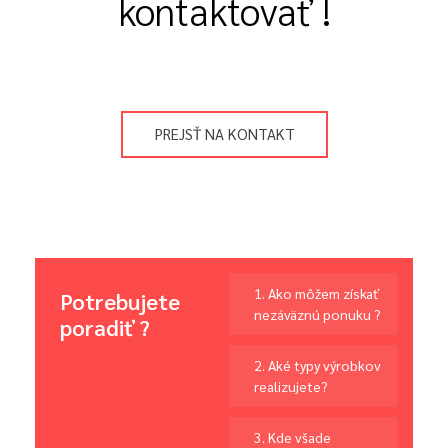
kontaktovať !
PREJSŤ NA KONTAKT
1. Ako môžem získať
Potrebujete
nezáväznú ponuku ?
poradiť ?
2. Aké typy výrobkov
realizujete?
3. Kde všade