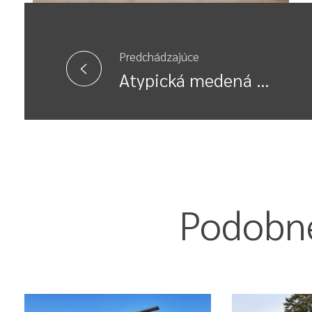
Predchádzajúce
Atypická medená stena
Podobné