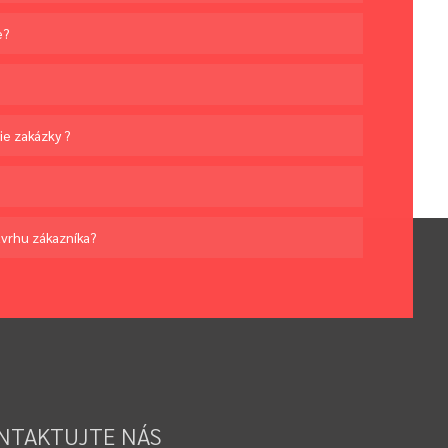
e?
ie zakázky ?
ávrhu zákazníka?
NTAKTUJTE NÁS