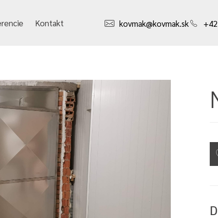
erencie
Kontakt
kovmak@kovmak.sk
+42
D