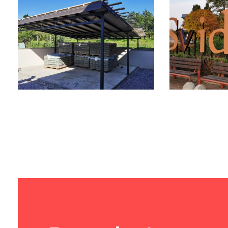
Prístrešok Na
Svid
Autá
Náp
Erb
Zámočnícke práce
Zámoční