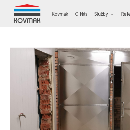
Kovmak
O Nás
Služby
Ref
Kovmak