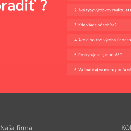
radiť ?
2. Aké typy výrobkov realizujet
3. Kde všade pôsobíte?
4. Ako dlho trvá výroba / dodan
5. Poskytujete aj montáž ?
6. Vyrábate aj na mieru podľa n
Naša firma
KO