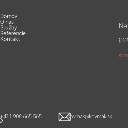
Domov
O nás
Ne
Služby
Referencie
po
Kontakt
KON
+421 908 665 565
kovmak@kovmak.sk