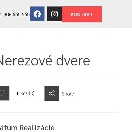
1 908 665 565
KONTAKT
Nerezové dvere
Likes (0)
Share
átum Realizácie