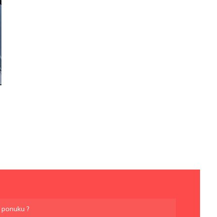
é
ú ponuku ?