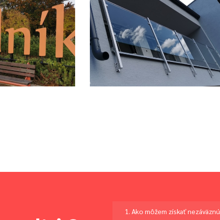
ník –
Trenčín –
is S
Nerezové
om
Zábradlia S
Výplňou
cke práce
Bezpečnostn
Sklo
Sklenárske práce
1. Ako môžem získať nezáväzn
Zámočnícke práce