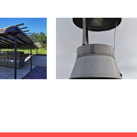
trešok Na
Komíny –
á
Rôzne Typy
cke práce
Klampiarske práce