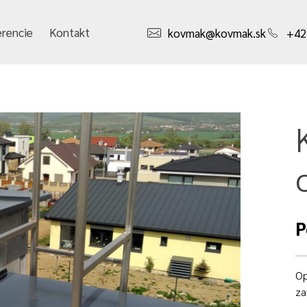
erencie
Kontakt
kovmak@kovmak.sk
+42
P
Op
za