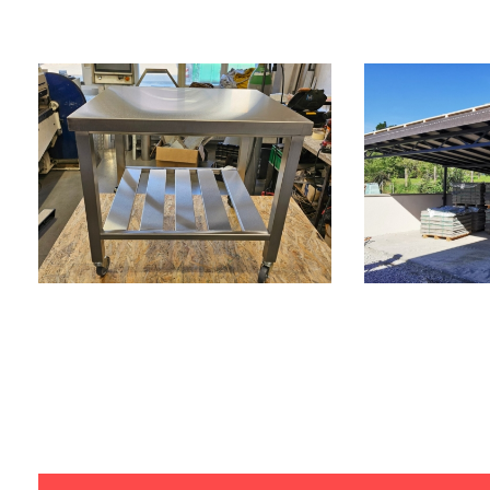
Nerezové
Prís
Gastro
Aut
Výrobky
Zámoční
Klampiarske práce
Zámočnícke práce