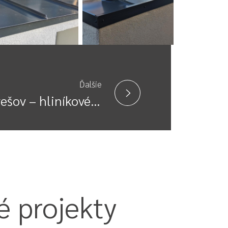
Ďalšie
Prešov – hliníkové oplotenie
 projekty