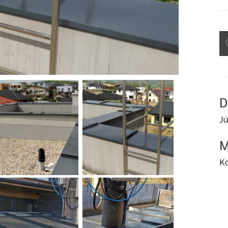
D
Jú
M
Ko