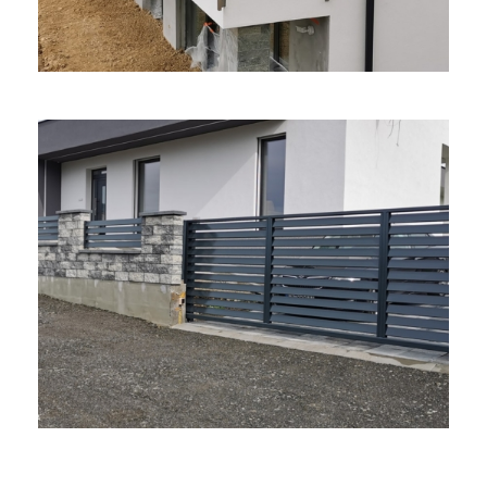
Prešov – Lamelový Plot A Brána
Zámočnícke práce