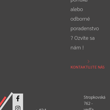
alebo
odborné
poradenstvo
? Ozvite sa
nám !
KONTAKTUJTE NÁS
Stropkovská
762 -
vedľa