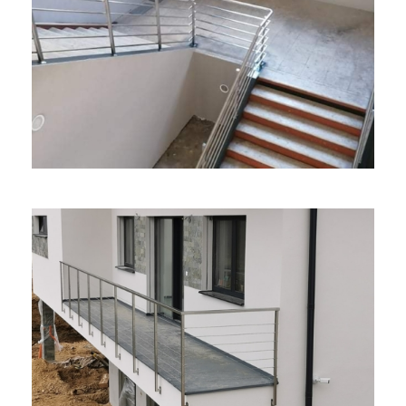
Svidník – Nerezové Zábradlie
Zámočnícke práce
Trenčín – Zábradlie S Lankovou Výplňou
Zámočnícke práce