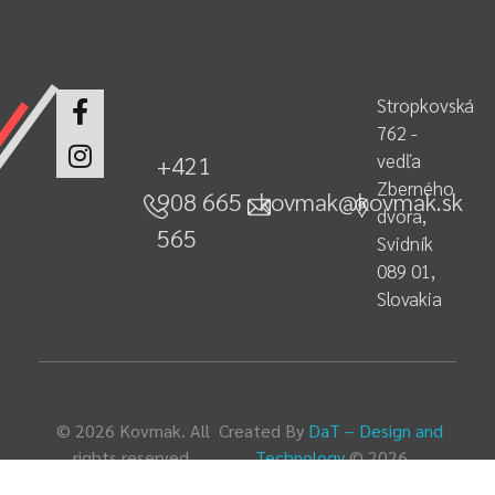
Stropkovská
762 -
vedľa
+421
Zberného
908 665
kovmak@kovmak.sk
dvora,
565
Svidník
089 01,
Slovakia
© 2026 Kovmak. All
Created By
DaT – Design and
rights reserved.
Technology
© 2026