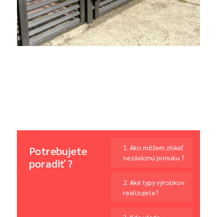
Zámočnícke práce
1. Ako môžem získať
Potrebujete
nezáväznú ponuku ?
poradiť ?
2. Aké typy výrobkov
realizujete?
3. Kde všade