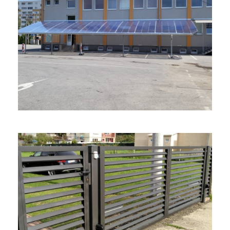
Svidník – Prístrešky Z Polykarbonátu
Zámočnícke práce
Oplotenie, Lamely