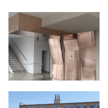
Atypická Medená Stena
Zámočnícke práce