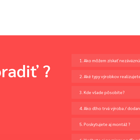
1. Ako môžem získať nezáväzn
radiť ?
2. Aké typy výrobkov realizujet
3. Kde všade pôsobíte?
4. Ako dlho trvá výroba / dodan
5. Poskytujete aj montáž ?
6. Vyrábate aj na mieru podľa n