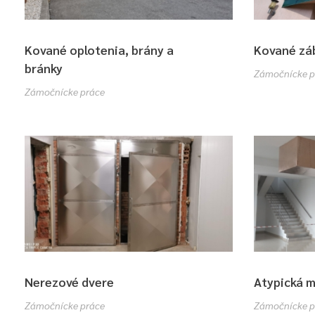
Kované oplotenia, brány a
Kované zá
bránky
Zámočnícke p
Zámočnícke práce
Nerezové dvere
Atypická 
Zámočnícke práce
Zámočnícke p