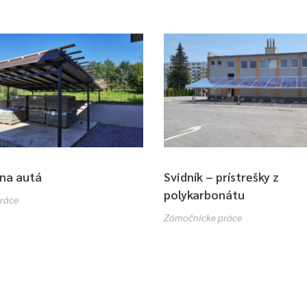
 na autá
Svidník – prístrešky z
polykarbonátu
ráce
Zámočnícke práce