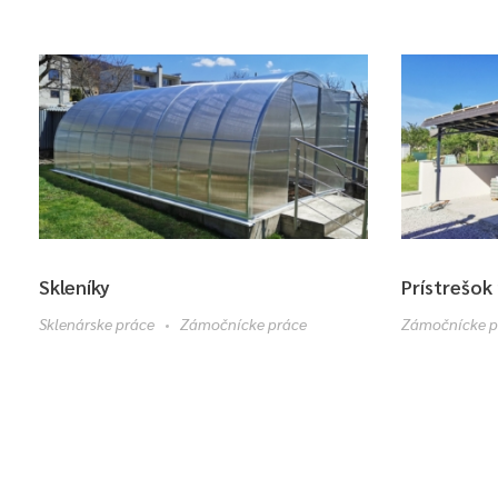
Skleníky
Prístrešok
Sklenárske práce
Zámočnícke práce
Zámočnícke p