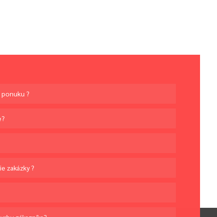
ú ponuku ?
e?
ie zakázky ?
ávrhu zákazníka?