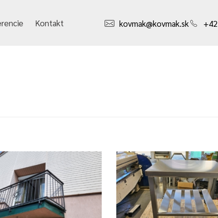
erencie
Kontakt
kovmak@kovmak.sk
+42