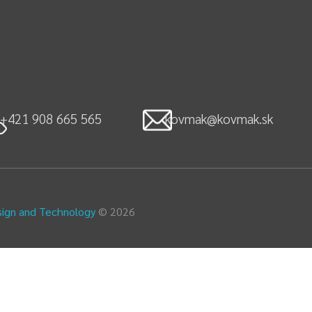
+421 908 665 565
kovmak@kovmak.sk
ign and Technology
© 2026