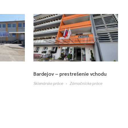
Bardejov – prestrešenie vchodu
Sklenárske práce
Zámočnícke práce