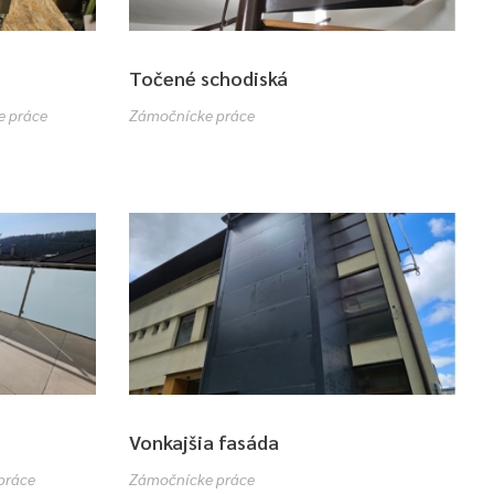
Točené schodiská
e práce
Zámočnícke práce
Vonkajšia fasáda
práce
Zámočnícke práce