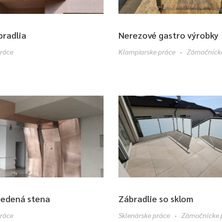
bradlia
Nerezové gastro výrobky
ráce
Klampiarske práce
Zámočníck
medená stena
Zábradlie so sklom
ráce
Sklenárske práce
Zámočnícke 