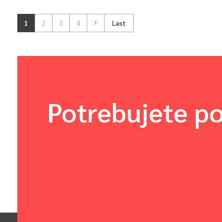
1
2
3
4
Last
Potrebujete po