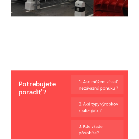
1. Ako môžem získať
Potrebujete
nezáväznú ponuku ?
poradiť ?
2. Aké typy výrobkov
realizujete?
3. Kde všade
pôsobíte?