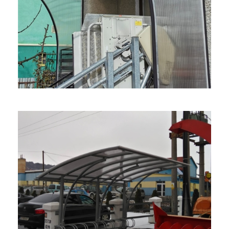
Prístrešky – Rôzne Typy
Sklenárske práce
Zámočnícke práce
Prestrešené Stojisko Na Bicykle
Zámočnícke práce